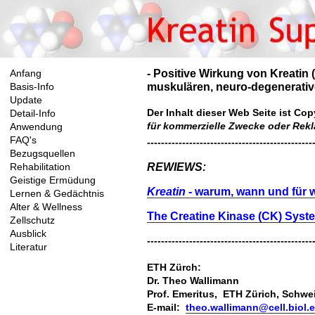
- Positive Wirkung von Kreatin 
Anfang
muskulären, neuro-degenerativ
Basis-Info
Update
Der Inhalt dieser Web Seite ist Cop
Detail-Info
für kommerzielle Zwecke oder Rekl
Anwendung
FAQ's
-----------------------------------------------
Bezugsquellen
REWIEWS:
Rehabilitation
Geistige Ermüdung
Kreatin
- warum, wann und für 
Lernen & Gedächtnis
Alter & Wellness
The Creatine Kinase (CK) System
Zellschutz
Ausblick
-----------------------------------------------
Literatur
ETH Zürch
:
Dr. Theo Wallimann
Prof. Emeritus, ETH Zürich, Schwe
E-mail:
theo.wallimann@cell.biol.e