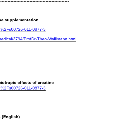
------------------------------------------------
ine supplementation
1007%2Fs00726-011-0877-3
medical/3794/ProfDr-Theo-Wallimann.html
otropic effects of creatine
1007%2Fs00726-011-0877-3
 (English)