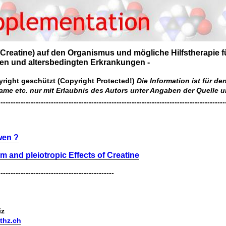
(Creatine) auf den Organismus und mögliche Hilfstherapie f
en und altersbedingten Erkrankungen -
yright geschützt (Copyright Protected!)
Die Information ist für de
ame etc. nur mit Erlaubnis des Autors unter Angaben der Quelle
------------------------------------------------------------------------------------------
wen ?
 and pleiotropic Effects of Creatine
----------------------------------------------
iz
thz.ch