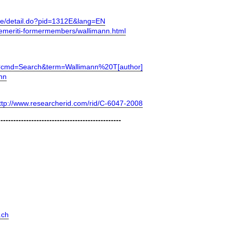
che/detail.do?pid=1312E&lang=EN
/emeriti-formermembers/wallimann.html
d/?cmd=Search&term=Wallimann%20T[author]
ann
ttp://www.researcherid.com/rid/C-6047-2008
------------------------------------------------
.ch